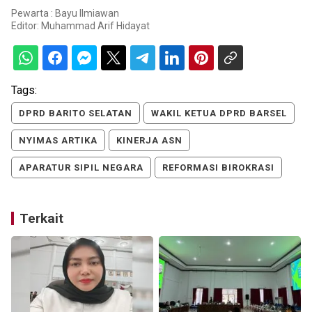
Pewarta : Bayu Ilmiawan
Editor:
Muhammad Arif Hidayat
Tags:
DPRD BARITO SELATAN
WAKIL KETUA DPRD BARSEL
NYIMAS ARTIKA
KINERJA ASN
APARATUR SIPIL NEGARA
REFORMASI BIROKRASI
Terkait