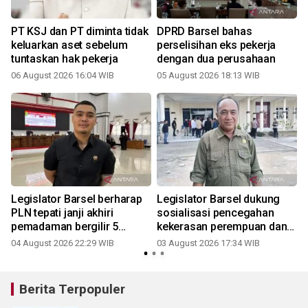
PT KSJ dan PT diminta tidak
DPRD Barsel bahas
keluarkan aset sebelum
perselisihan eks pekerja
tuntaskan hak pekerja
dengan dua perusahaan
06 August 2026 16:04 WIB
05 August 2026 18:13 WIB
Legislator Barsel berharap
Legislator Barsel dukung
s
PLN tepati janji akhiri
sosialisasi pencegahan
pemadaman bergilir 5
kekerasan perempuan dan
Agustus
anak digencarkan
04 August 2026 22:29 WIB
03 August 2026 17:34 WIB
2
Berita Terpopuler