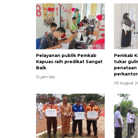
Pelayanan publik Pemkab
Pemkab K
Kapuas raih predikat Sangat
tukar gul
Baik
penataan
perkanto
12 jam lalu
05 August 2