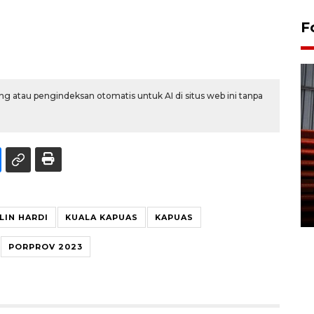
F
g atau pengindeksan otomatis untuk AI di situs web ini tanpa
Prediksi puncak musim
kemarau di Kalimantan
Tengah
22 July 2026 17:18 WIB
LIN HARDI
KUALA KAPUAS
KAPUAS
PORPROV 2023