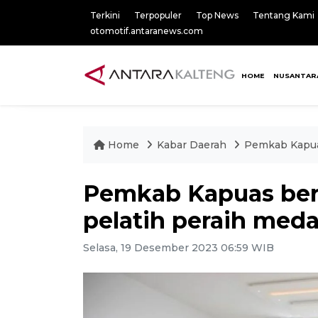
Terkini
Terpopuler
Top News
Tentang Kami
otomotif.antaranews.com
HOME
NUSANTAR
Home
Kabar Daerah
Pemkab Kapuas
Pemkab Kapuas beri
pelatih peraih meda
Selasa, 19 Desember 2023 06:59 WIB