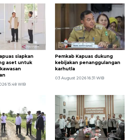
apuas siapkan
Pemkab Kapuas dukung
ing aset untuk
kebijakan penanggulangan
 kawasan
karhutla
ran
03 August 2026 16:31 WIB
026 15:48 WIB