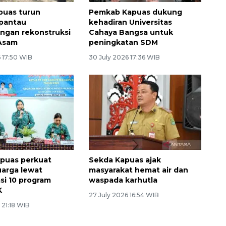
puas turun
Pemkab Kapuas dukung
 pantau
kehadiran Universitas
ngan rekonstruksi
Cahaya Bangsa untuk
 Asam
peningkatan SDM
 17:50 WIB
30 July 2026 17:36 WIB
puas perkuat
Sekda Kapuas ajak
uarga lewat
masyarakat hemat air dan
asi 10 program
waspada karhutla
K
27 July 2026 16:54 WIB
 21:18 WIB