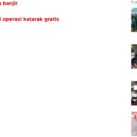
9 j
 banjir
operasi katarak gratis