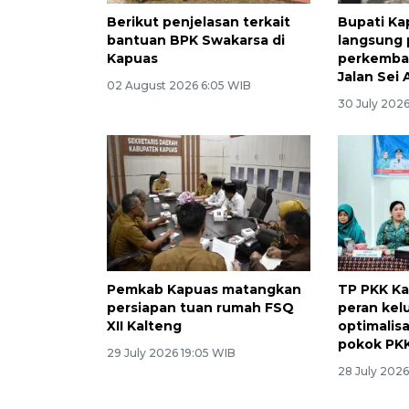
Berikut penjelasan terkait
Bupati Ka
bantuan BPK Swakarsa di
langsung
Kapuas
perkemba
Jalan Sei
02 August 2026 6:05 WIB
30 July 2026
Pemkab Kapuas matangkan
TP PKK Ka
persiapan tuan rumah FSQ
peran kel
XII Kalteng
optimalis
pokok PK
29 July 2026 19:05 WIB
28 July 2026