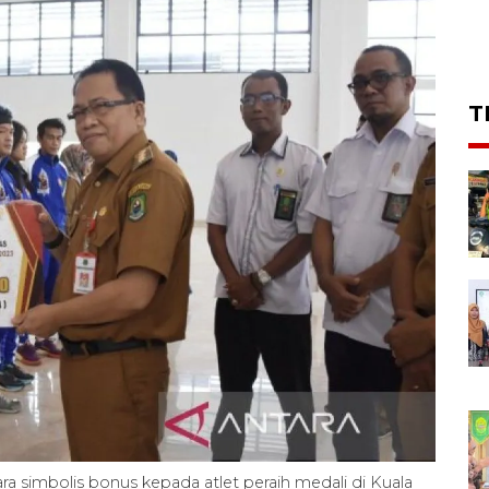
T
ra simbolis bonus kepada atlet peraih medali di Kuala