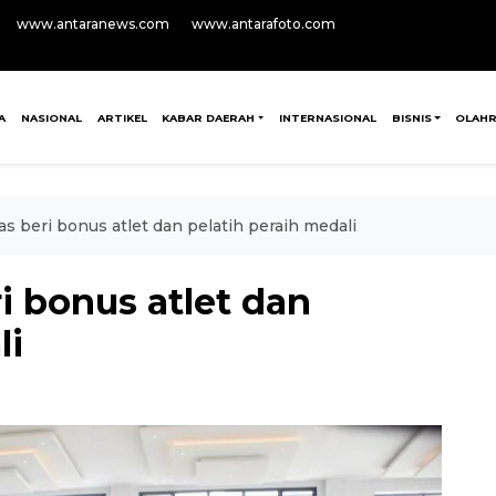
www.antaranews.com
www.antarafoto.com
A
NASIONAL
ARTIKEL
KABAR DAERAH
INTERNASIONAL
BISNIS
OLAH
 beri bonus atlet dan pelatih peraih medali
 bonus atlet dan
li