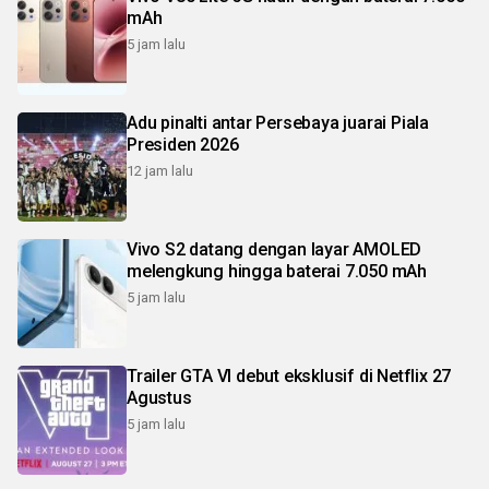
mAh
5 jam lalu
Adu pinalti antar Persebaya juarai Piala
Presiden 2026
12 jam lalu
Vivo S2 datang dengan layar AMOLED
melengkung hingga baterai 7.050 mAh
5 jam lalu
Trailer GTA VI debut eksklusif di Netflix 27
Agustus
5 jam lalu