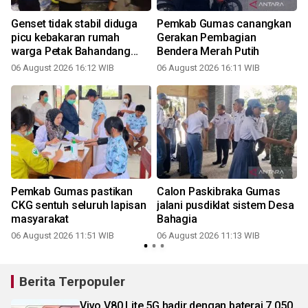
Genset tidak stabil diduga
Pemkab Gumas canangkan
picu kebakaran rumah
Gerakan Pembagian
warga Petak Bahandang
Bendera Merah Putih
Gumas
06 August 2026 16:12 WIB
06 August 2026 16:11 WIB
i
Pemkab Gumas pastikan
Calon Paskibraka Gumas
CKG sentuh seluruh lapisan
jalani pusdiklat sistem Desa
masyarakat
Bahagia
06 August 2026 11:51 WIB
06 August 2026 11:13 WIB
Berita Terpopuler
Vivo V80 Lite 5G hadir dengan baterai 7.050