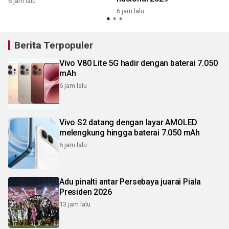
6 jam lalu
6 jam lalu
6
Berita Terpopuler
Vivo V80 Lite 5G hadir dengan baterai 7.050
mAh
6 jam lalu
Vivo S2 datang dengan layar AMOLED
melengkung hingga baterai 7.050 mAh
6 jam lalu
Adu pinalti antar Persebaya juarai Piala
Presiden 2026
13 jam lalu