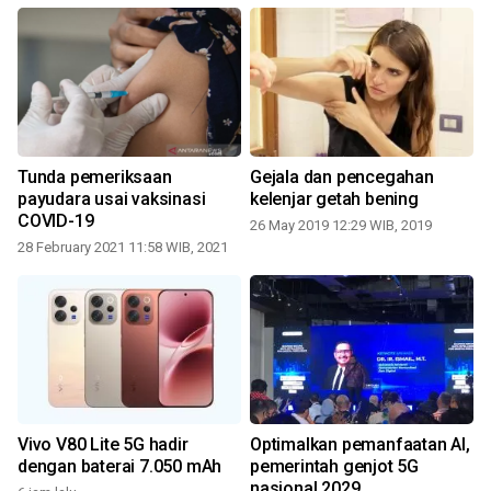
Tunda pemeriksaan
Gejala dan pencegahan
payudara usai vaksinasi
kelenjar getah bening
COVID-19
26 May 2019 12:29 WIB, 2019
28 February 2021 11:58 WIB, 2021
6
Vivo V80 Lite 5G hadir
Optimalkan pemanfaatan AI,
dengan baterai 7.050 mAh
pemerintah genjot 5G
nasional 2029