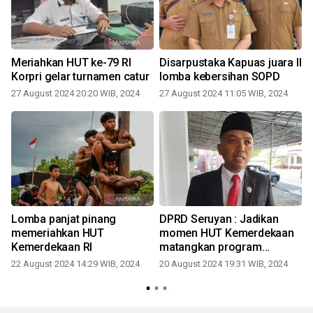
Meriahkan HUT ke-79 RI
Disarpustaka Kapuas juara II
Korpri gelar turnamen catur
lomba kebersihan SOPD
27 August 2024 20:20 WIB, 2024
27 August 2024 11:05 WIB, 2024
Lomba panjat pinang
DPRD Seruyan : Jadikan
memeriahkan HUT
momen HUT Kemerdekaan
Kemerdekaan RI
matangkan program
pembangunan
22 August 2024 14:29 WIB, 2024
20 August 2024 19:31 WIB, 2024