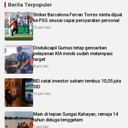
Berita Terpopuler
Striker Barcelona Ferran Torres minta dijual
ke PSG seusai capai persyaratan personal
16 jam lalu
Disdukcapil Gumas tetap gencarkan
pelayanan KIA meski sudah melampaui
target
8 jam lalu
BEI catat investor saham tembus 10,05 juta
SID
16 jam lalu
Main di tepian Sungai Kahayan, remaja 14
tahun diduga tenggelam
7 jam lalu