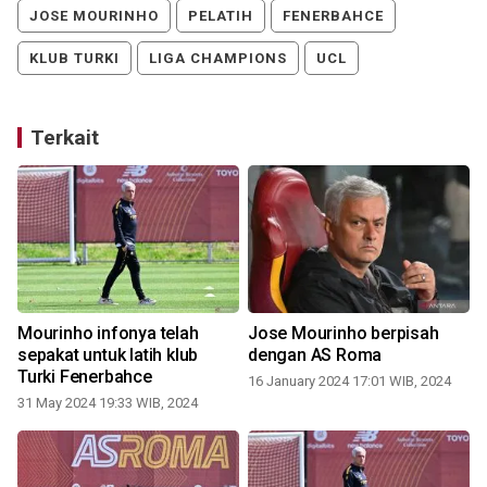
JOSE MOURINHO
PELATIH
FENERBAHCE
KLUB TURKI
LIGA CHAMPIONS
UCL
Terkait
Mourinho infonya telah
Jose Mourinho berpisah
sepakat untuk latih klub
dengan AS Roma
Turki Fenerbahce
1
16 January 2024 17:01 WIB, 2024
2
31 May 2024 19:33 WIB, 2024