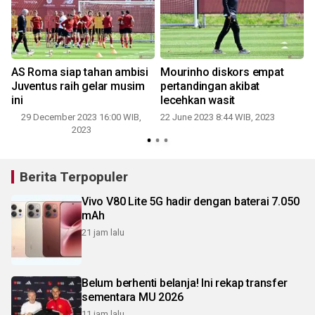
AS Roma siap tahan ambisi
Mourinho diskors empat
Juventus raih gelar musim
pertandingan akibat
ini
lecehkan wasit
29 December 2023 16:00 WIB,
22 June 2023 8:44 WIB, 2023
1
2023
Berita Terpopuler
Vivo V80 Lite 5G hadir dengan baterai 7.050
mAh
21 jam lalu
Belum berhenti belanja! Ini rekap transfer
sementara MU 2026
11 jam lalu