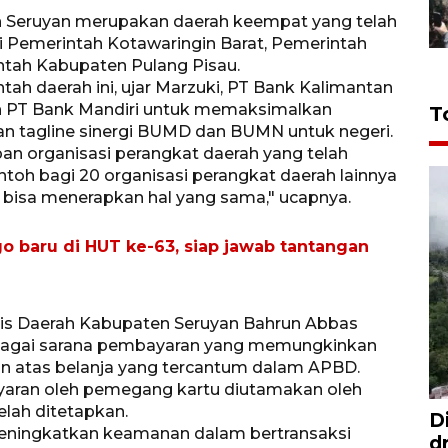
n Seruyan merupakan daerah keempat yang telah
i Pemerintah Kotawaringin Barat, Pemerintah
ntah Kabupaten Pulang Pisau.
h daerah ini, ujar Marzuki, PT Bank Kalimantan
an PT Bank Mandiri untuk memaksimalkan
T
 tagline sinergi BUMD dan BUMN untuk negeri.
pan organisasi perangkat daerah yang telah
toh bagi 20 organisasi perangkat daerah lainnya
 bisa menerapkan hal yang sama," ucapnya.
o baru di HUT ke-63, siap jawab tantangan
ris Daerah Kabupaten Seruyan Bahrun Abbas
bagai sarana pembayaran yang memungkinkan
n atas belanja yang tercantum dalam APBD.
aran oleh pemegang kartu diutamakan oleh
elah ditetapkan.
D
meningkatkan keamanan dalam bertransaksi
d