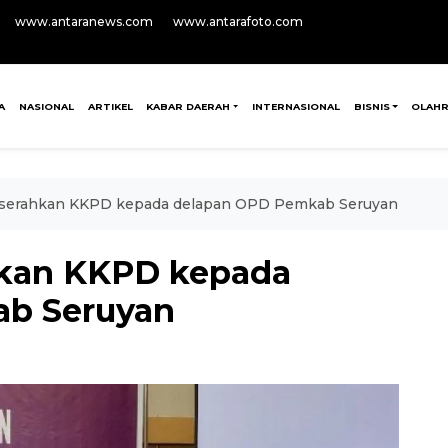
www.antaranews.com
www.antarafoto.com
A
NASIONAL
ARTIKEL
KABAR DAERAH
INTERNASIONAL
BISNIS
OLAH
 serahkan KKPD kepada delapan OPD Pemkab Seruyan
hkan KKPD kepada
b Seruyan