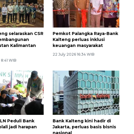
eng selaraskan CSR
Pemkot Palangka Raya-Bank
pembangunan
Kalteng perluas inklusi
utan Kalimantan
keuangan masyarakat
22 July 2026 16:34 WIB
 8:41 WIB
LN Peduli Bank
Bank Kalteng kini hadir di
ali jadi harapan
Jakarta, perluas basis bisnis
nasional