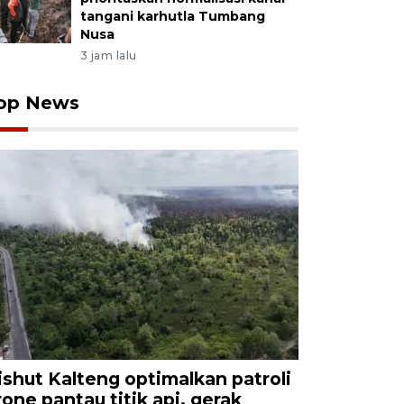
tangani karhutla Tumbang
Nusa
3 jam lalu
op News
ishut Kalteng optimalkan patroli
rone pantau titik api, gerak