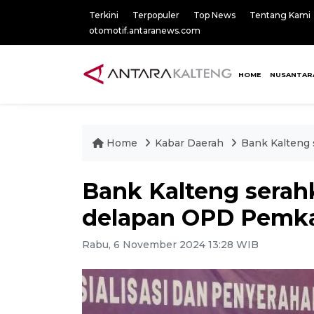
Terkini
Terpopuler
Top News
Tentang Kami
otomotif.antaranews.com
HOME
NUSANTAR
Home
Kabar Daerah
Bank Kalteng
Bank Kalteng sera
delapan OPD Pemka
Rabu, 6 November 2024 13:28 WIB