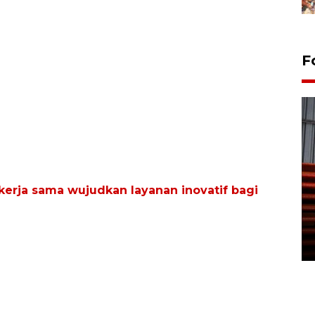
F
 kerja sama wujudkan layanan inovatif bagi
Prediksi puncak musim
kemarau di Kalimantan
Tengah
22 July 2026 17:18 WIB