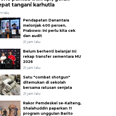
epat tangani karhutla
am lalu
Pendapatan Danantara
melonjak 400 persen,
Prabowo: Ini perlu kita cek
dan audit
21 jam lalu
Belum berhenti belanja! Ini
rekap transfer sementara MU
2026
21 jam lalu
Satu "combat shotgun"
ditemukan di sekolah
bersama ratusan senjata
21 jam lalu
Rakor Pemdeskel se-Kalteng,
Shalahuddin paparkan 11
program unggulan Barito