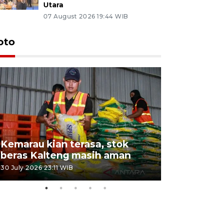
Utara
07 August 2026 19:44 WIB
oto
Kemarau kian terasa, stok
Pemadama
beras Kalteng masih aman
dan lahan
30 July 2026 23:11 WIB
30 July 2026 