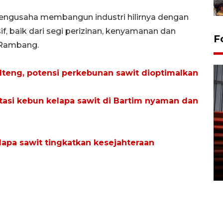
engusaha membangun industri hilirnya dengan
f, baik dari segi perizinan, kenyamanan dan
F
 Rambang.
lteng, potensi perkebunan sawit dioptimalkan
asi kebun kelapa sawit di Bartim nyaman dan
Prediksi puncak musim
kemarau di Kalimantan
apa sawit tingkatkan kesejahteraan
Tengah
22 July 2026 17:18 WIB