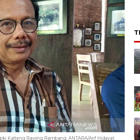
T
apki Kalteng Rawing Rambang. ANTARA/Arif Hidayat.