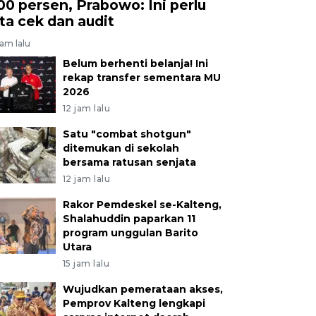
00 persen, Prabowo: Ini perlu
ita cek dan audit
jam lalu
Belum berhenti belanja! Ini
rekap transfer sementara MU
2026
12 jam lalu
Satu "combat shotgun"
ditemukan di sekolah
bersama ratusan senjata
12 jam lalu
Rakor Pemdeskel se-Kalteng,
Shalahuddin paparkan 11
program unggulan Barito
Utara
15 jam lalu
Wujudkan pemerataan akses,
Pemprov Kalteng lengkapi