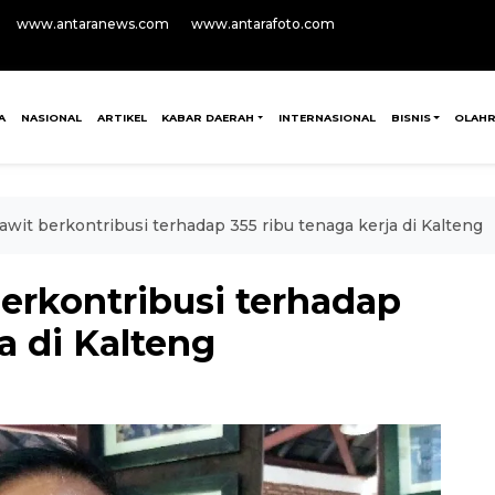
www.antaranews.com
www.antarafoto.com
A
NASIONAL
ARTIKEL
KABAR DAERAH
INTERNASIONAL
BISNIS
OLAH
wit berkontribusi terhadap 355 ribu tenaga kerja di Kalteng
erkontribusi terhadap
a di Kalteng