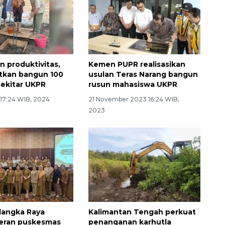
n produktivitas,
Kemen PUPR realisasikan
tkan bangun 100
usulan Teras Narang bangun
sekitar UKPR
rusun mahasiswa UKPR
 17:24 WIB, 2024
21 November 2023 16:24 WIB,
2023
langka Raya
Kalimantan Tengah perkuat
peran puskesmas
penanganan karhutla