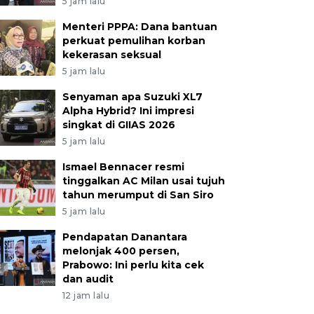
5 jam lalu
Menteri PPPA: Dana bantuan
perkuat pemulihan korban
kekerasan seksual
5 jam lalu
Senyaman apa Suzuki XL7
Alpha Hybrid? Ini impresi
singkat di GIIAS 2026
5 jam lalu
Ismael Bennacer resmi
tinggalkan AC Milan usai tujuh
tahun merumput di San Siro
5 jam lalu
Pendapatan Danantara
melonjak 400 persen,
Prabowo: Ini perlu kita cek
dan audit
12 jam lalu