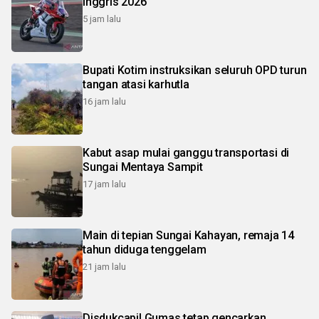
Inggris 2026
5 jam lalu
Bupati Kotim instruksikan seluruh OPD turun
tangan atasi karhutla
16 jam lalu
Kabut asap mulai ganggu transportasi di
Sungai Mentaya Sampit
17 jam lalu
Main di tepian Sungai Kahayan, remaja 14
tahun diduga tenggelam
21 jam lalu
Disdukcapil Gumas tetap gencarkan