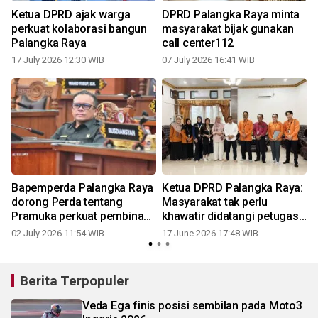
Ketua DPRD ajak warga
DPRD Palangka Raya minta
perkuat kolaborasi bangun
masyarakat bijak gunakan
Palangka Raya
call center112
17 July 2026 12:30 WIB
07 July 2026 16:41 WIB
Bapemperda Palangka Raya
Ketua DPRD Palangka Raya:
dorong Perda tentang
Masyarakat tak perlu
Pramuka perkuat pembinaan
khawatir didatangi petugas
karakter
Sensus Ekonomi
02 July 2026 11:54 WIB
17 June 2026 17:48 WIB
Berita Terpopuler
Veda Ega finis posisi sembilan pada Moto3