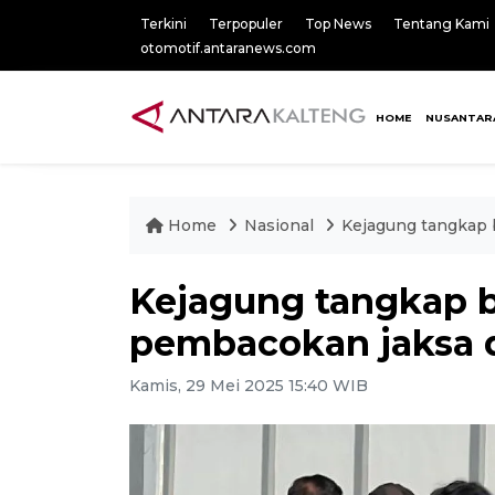
Terkini
Terpopuler
Top News
Tentang Kami
otomotif.antaranews.com
HOME
NUSANTAR
Home
Nasional
Kejagung tangkap 
Kejagung tangkap 
pembacokan jaksa d
Kamis, 29 Mei 2025 15:40 WIB