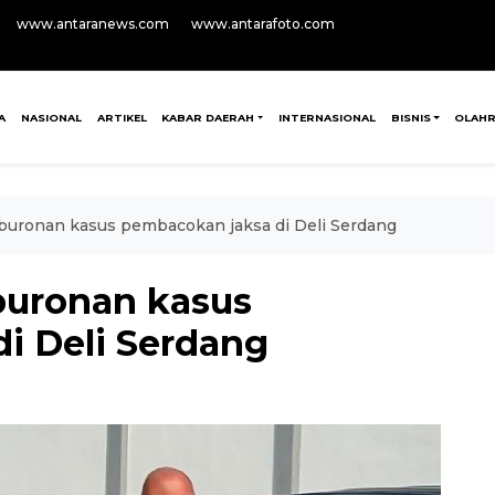
www.antaranews.com
www.antarafoto.com
A
NASIONAL
ARTIKEL
KABAR DAERAH
INTERNASIONAL
BISNIS
OLAH
buronan kasus pembacokan jaksa di Deli Serdang
buronan kasus
i Deli Serdang