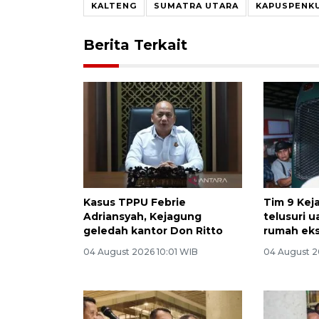
KALTENG
SUMATRA UTARA
KAPUSPENKU
Berita Terkait
Kasus TPPU Febrie
Tim 9 Kej
Adriansyah, Kejagung
telusuri 
geledah kantor Don Ritto
rumah eks
04 August 2026 10:01 WIB
04 August 2