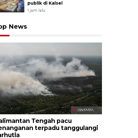
publik di Kalsel
1 jam lalu
op News
alimantan Tengah pacu
enanganan terpadu tanggulangi
arhutla