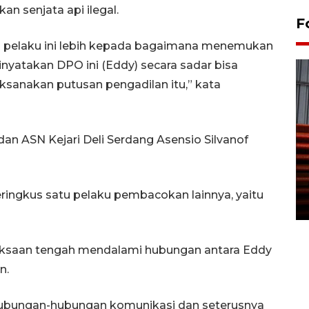
an senjata api ilegal.
F
 pelaku ini lebih kepada bagaimana menemukan
nyatakan DPO ini (Eddy) secara sadar bisa
anakan putusan pengadilan itu,” kata
an ASN Kejari Deli Serdang Asensio Silvanof
Prediksi puncak musim
kemarau di Kalimantan
Tengah
eringkus satu pelaku pembacokan lainnya, yaitu
22 July 2026 17:18 WIB
ksaan tengah mendalami hubungan antara Eddy
n.
ubungan-hubungan komunikasi dan seterusnya