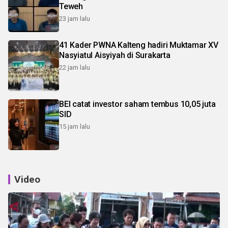
Teweh
23 jam lalu
41 Kader PWNA Kalteng hadiri Muktamar XV
Nasyiatul Aisyiyah di Surakarta
22 jam lalu
BEI catat investor saham tembus 10,05 juta
SID
15 jam lalu
Video