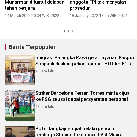
Munarman dituntut delapan
anggota FPI tak menyalahi
tahun penjara
prosedur
14 March 2022 20:04 WIB, 2022
18 January 2022 18:55 WIB, 2022
Berita Terpopuler
Imigrasi Palangka Raya gelar layanan Paspor
Simpatik di akhir pekan sambut HUT ke-81 RI
23 jam lalu
Striker Barcelona Ferran Torres minta dijual
ke PSG seusai capai persyaratan personal
14 jam lalu
Polisi tangkap empat pelaku pencuri
tembaga Stasiun Pemancar TVRI Muara