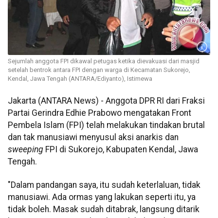
Sejumlah anggota FPI dikawal petugas ketika dievakuasi dari masjid
setelah bentrok antara FPI dengan warga di Kecamatan Sukorejo,
Kendal, Jawa Tengah (ANTARA/Ediyanto), Istimewa
Jakarta (ANTARA News) - Anggota DPR RI dari Fraksi
Partai Gerindra Edhie Prabowo mengatakan Front
Pembela Islam (FPI) telah melakukan tindakan brutal
dan tak manusiawi menyusul aksi anarkis dan
sweeping
FPI di Sukorejo, Kabupaten Kendal, Jawa
Tengah.
"Dalam pandangan saya, itu sudah keterlaluan, tidak
manusiawi. Ada ormas yang lakukan seperti itu, ya
tidak boleh. Masak sudah ditabrak, langsung ditarik