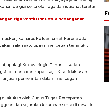
an bergizi serta olahraga dan istirahat teratur.
F
ngan tiga ventilator untuk penanganan
asker jika harus ke luar rumah karena ada
akan salah satu upaya mencegah terjangkit
Prediksi puncak musim
kemarau di Kalimantan
i, apalagi Kotawaringin Timur ini sudah
Tengah
ngkit di mana dan kapan saja. Kita tidak usah
22 July 2026 17:18 WIB
kan anjuran pemerintah dalam mencegah
ng dilakukan oleh Gugus Tugas Percepatan
ean dan sejumlah kelurahan serta di desa itu.