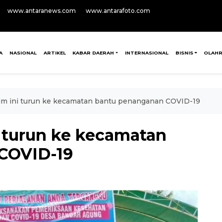
www.antaranews.com
www.antarafoto.com
A
NASIONAL
ARTIKEL
KABAR DAERAH
INTERNASIONAL
BISNIS
OLAH
tim ini turun ke kecamatan bantu penanganan COVID-19
i turun ke kecamatan
COVID-19