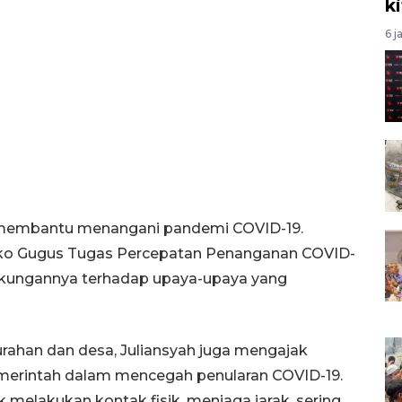
k
6 j
m membantu menangani pandemi COVID-19.
sko Gugus Tugas Percepatan Penanganan COVID-
ukungannya terhadap upaya-upaya yang
rahan dan desa, Juliansyah juga mengajak
merintah dalam mencegah penularan COVID-19.
 melakukan kontak fisik, menjaga jarak, sering