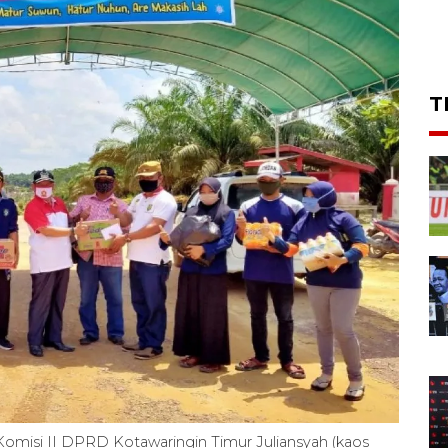
T
s Komisi II DPRD Kotawaringin Timur Juliansyah (kaos