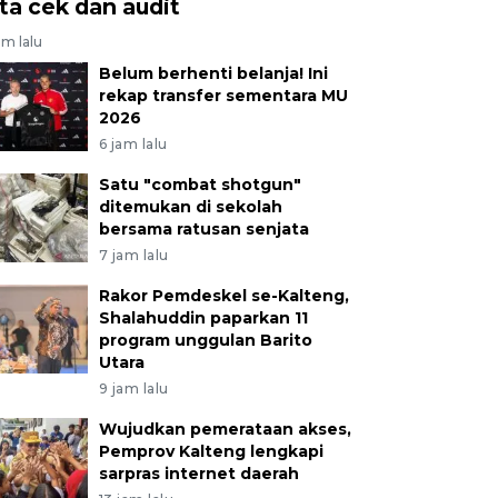
ita cek dan audit
am lalu
Belum berhenti belanja! Ini
rekap transfer sementara MU
2026
6 jam lalu
Satu "combat shotgun"
ditemukan di sekolah
bersama ratusan senjata
7 jam lalu
Rakor Pemdeskel se-Kalteng,
Shalahuddin paparkan 11
program unggulan Barito
Utara
9 jam lalu
Wujudkan pemerataan akses,
Pemprov Kalteng lengkapi
sarpras internet daerah