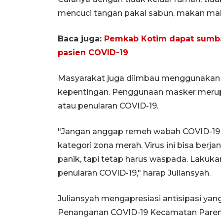
mencuci tangan pakai sabun, makan makan
Baca juga:
Pemkab Kotim dapat sumba
pasien COVID-19
Masyarakat juga diimbau menggunakan m
kepentingan. Penggunaan masker merup
atau penularan COVID-19.
"Jangan anggap remeh wabah COVID-19 in
kategori zona merah. Virus ini bisa berja
panik, tapi tetap harus waspada. Laku
penularan COVID-19," harap Juliansyah.
Juliansyah mengapresiasi antisipasi ya
Penanganan COVID-19 Kecamatan Parengg