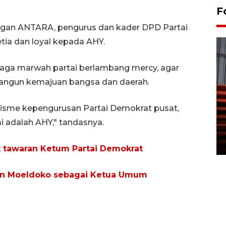
F
gan ANTARA, pengurus dan kader DPD Partai
tia dan loyal kepada AHY.
jaga marwah partai berlambang mercy, agar
angun kemajuan bangsa dan daerah.
Prediksi puncak musim
alisme kepengurusan Partai Demokrat pusat,
kemarau di Kalimantan
 adalah AHY," tandasnya.
Tengah
22 July 2026 17:18 WIB
 tawaran Ketum Partai Demokrat
kan Moeldoko sebagai Ketua Umum