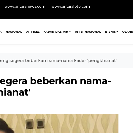
www.antaranews.com
www.antarafoto.com
A
NASIONAL
ARTIKEL
KABAR DAERAH
INTERNASIONAL
BISNIS
OLAH
teng segera beberkan nama-nama kader 'pengkhianat'
segera beberkan nama-
ianat'