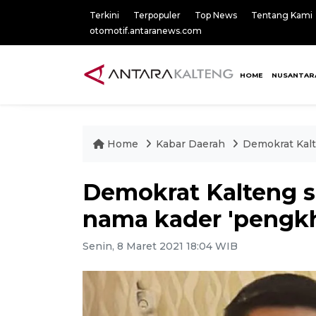
Terkini
Terpopuler
Top News
Tentang Kami
otomotif.antaranews.com
HOME
NUSANTAR
Home
Kabar Daerah
Demokrat Kal
Demokrat Kalteng 
nama kader 'pengkh
Senin, 8 Maret 2021 18:04 WIB