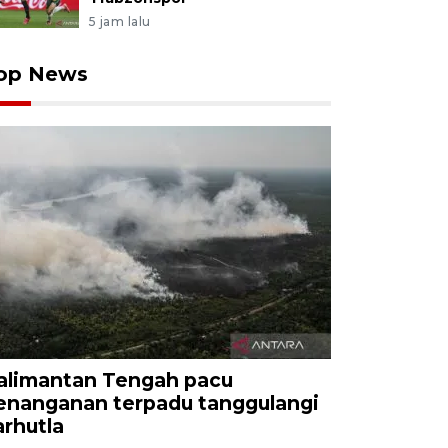
5 jam lalu
op News
alimantan Tengah pacu
enanganan terpadu tanggulangi
arhutla