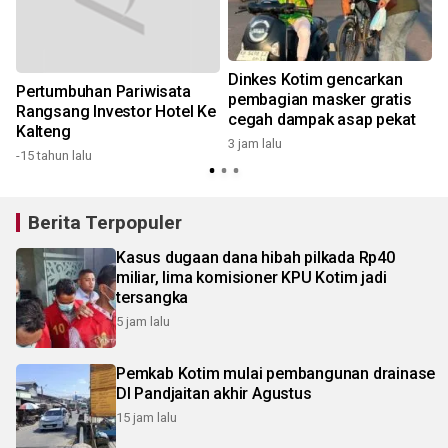
Dinkes Kotim gencarkan
Pertumbuhan Pariwisata
pembagian masker gratis
Rangsang Investor Hotel Ke
3
cegah dampak asap pekat
Kalteng
3 jam lalu
-15 tahun lalu
Berita Terpopuler
Kasus dugaan dana hibah pilkada Rp40
miliar, lima komisioner KPU Kotim jadi
tersangka
5 jam lalu
Pemkab Kotim mulai pembangunan drainase
DI Pandjaitan akhir Agustus
15 jam lalu