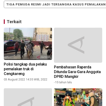
TIGA PEMUDA RESMI JADI TERSANGKA KASUS PEMALAKAN
Terkait
Polisi tangkap dua pelaku
Pembahasan Raperda
pemalakan truk di
Ditunda Gara-Gara Anggota
Cengkareng
DPRD Mangkir
03 August 2022 14:35 WIB, 2022
3
-15 tahun lalu