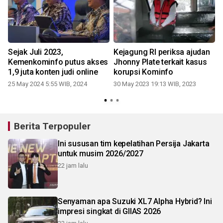
Sejak Juli 2023,
Kejagung RI periksa ajudan
Kemenkominfo putus akses
Jhonny Plate terkait kasus
1,9 juta konten judi online
korupsi Kominfo
25 May 2024 5:55 WIB, 2024
30 May 2023 19:13 WIB, 2023
Berita Terpopuler
Ini sususan tim kepelatihan Persija Jakarta
untuk musim 2026/2027
22 jam lalu
Senyaman apa Suzuki XL7 Alpha Hybrid? Ini
impresi singkat di GIIAS 2026