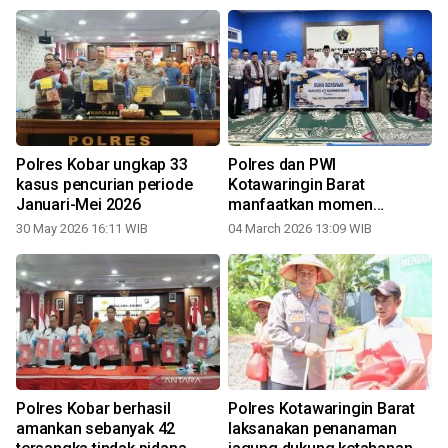
Polres Kobar ungkap 33
Polres dan PWI
n
kasus pencurian periode
Kotawaringin Barat
Januari-Mei 2026
manfaatkan momen
Ramadhan perkuat sinergi
30 May 2026 16:11 WIB
04 March 2026 13:09 WIB
Polres Kobar berhasil
Polres Kotawaringin Barat
amankan sebanyak 42
laksanakan penanaman
s