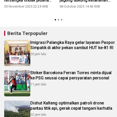
tersangka tindak pidana
jagung dukung ketahanan
narkotika
pangan
05 November 2025 22:24 WIB
08 October 2025 14:46 WIB
2
Berita Terpopuler
Imigrasi Palangka Raya gelar layanan Paspor
Simpatik di akhir pekan sambut HUT ke-81 RI
20 jam lalu
Striker Barcelona Ferran Torres minta dijual
ke PSG seusai capai persyaratan personal
11 jam lalu
Dishut Kalteng optimalkan patroli drone
pantau titik api, gerak cepat tangani karhutla
22 jam lalu