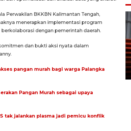
ala Perwakilan BKKBN Kalimantan Tengah,
haknya menerapkan implementasi program
 berkolaborasi dengan pemerintah daerah.
 komitmen dan bukti aksi nyata dalam
Prediksi puncak musim
anny.
kemarau di Kalimantan
Tengah
akses pangan murah bagi warga Palangka
22 July 2026 17:18 WIB
Gerakan Pangan Murah sebagai upaya
 tak jalankan plasma jadi pemicu konflik