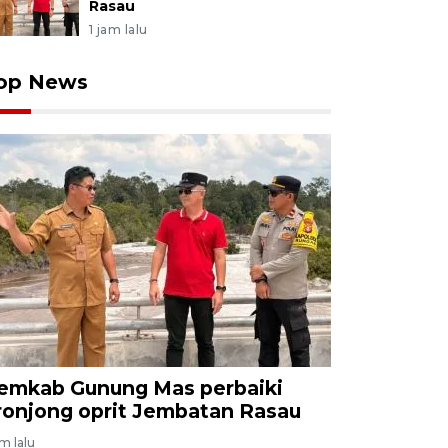
Rasau
1 jam lalu
op News
emkab Gunung Mas perbaiki
ronjong oprit Jembatan Rasau
am lalu