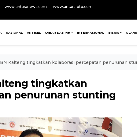
www.antaranews.com
www.antarafoto.com
A
NASIONAL
ARTIKEL
KABAR DAERAH
INTERNASIONAL
BISNIS
OLAH
N Kalteng tingkatkan kolaborasi percepatan penurunan stu
teng tingkatkan
tan penurunan stunting