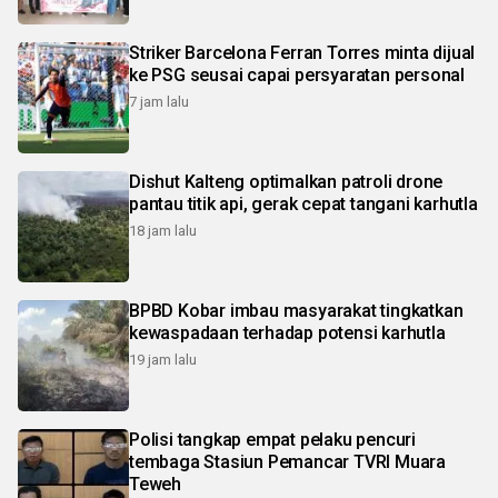
Striker Barcelona Ferran Torres minta dijual
ke PSG seusai capai persyaratan personal
7 jam lalu
Dishut Kalteng optimalkan patroli drone
pantau titik api, gerak cepat tangani karhutla
18 jam lalu
BPBD Kobar imbau masyarakat tingkatkan
kewaspadaan terhadap potensi karhutla
19 jam lalu
Polisi tangkap empat pelaku pencuri
tembaga Stasiun Pemancar TVRI Muara
Teweh