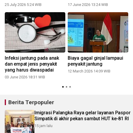
25 July 2026 5:24 WIB
17 June 2026 13:24 WIB
Infeksi jantung pada anak
Biaya gagal ginjal lampaui
dan empat jenis penyakit
penyakit jantung
yang harus diwaspadai
12 March 2026 14:09 WIB
03 June 2026 18:31 WIB
2
Berita Terpopuler
Imigrasi Palangka Raya gelar layanan Paspor
Simpatik di akhir pekan sambut HUT ke-81 RI
15 jam lalu