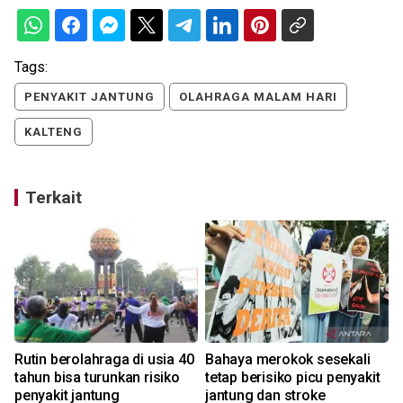
Tags:
PENYAKIT JANTUNG
OLAHRAGA MALAM HARI
KALTENG
Terkait
Rutin berolahraga di usia 40
Bahaya merokok sesekali
tahun bisa turunkan risiko
tetap berisiko picu penyakit
penyakit jantung
jantung dan stroke