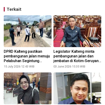
Terkait
DPRD Kalteng pastikan
Legislator Kalteng minta
pembangunan jalan menuju
pembangunan jalan dan
Pelabuhan Segintung
jembatan di Kotim-Seruyan
Seruyan berlanjut
dipercepat
15 July 2026 12:43 WIB
03 June 2026 15:35 WIB