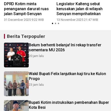
DPRD Kotim minta
Legislator Kalteng sebut
u
penanganan darurat ruas
kerusakan jalan di wilayah
jalan Sampit-Seruyan
Seruyan memprihatinkan
31 December 2025 9:22 WIB
13 November 2025 21:47 WIB
Berita Terpopuler
Belum berhenti belanja! Ini rekap transfer
sementara MU 2026
20 jam lalu
Wakil Bupati Felix lanjutkan kaji tiru ke Kulon
Progo
23 jam lalu
Bupati Kotim instruksikan pembenahan Buper
Kota Besi