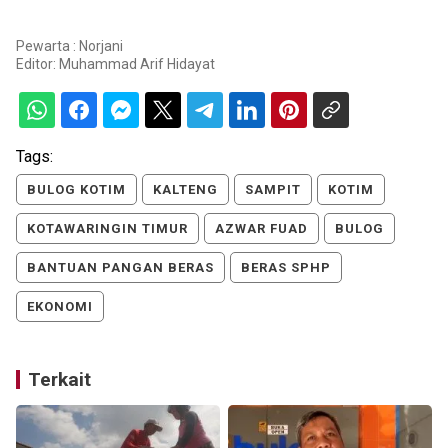
Pewarta : Norjani
Editor:
Muhammad Arif Hidayat
Tags:
BULOG KOTIM
KALTENG
SAMPIT
KOTIM
KOTAWARINGIN TIMUR
AZWAR FUAD
BULOG
BANTUAN PANGAN BERAS
BERAS SPHP
EKONOMI
Terkait