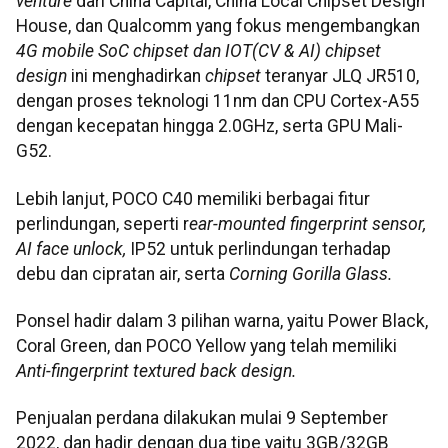
venture
dari China Capital, China Local Chipset Design
House, dan Qualcomm yang fokus mengembangkan
4G mobile SoC chipset dan IOT(CV & AI) chipset
design
ini menghadirkan
chipset
teranyar JLQ JR510,
dengan proses teknologi 11nm dan CPU Cortex-A55
dengan kecepatan hingga 2.0GHz, serta GPU Mali-
G52.
Lebih lanjut, POCO C40 memiliki berbagai fitur
perlindungan, seperti r
ear
-mounted fingerprint sensor,
AI face unlock,
IP52 untuk perlindungan terhadap
debu dan cipratan air, serta
Corning Gorilla Glass.
Ponsel hadir dalam 3 pilihan warna, yaitu Power Black,
Coral Green, dan POCO Yellow yang telah memiliki
Anti-fingerprint textured back design.
Penjualan perdana dilakukan mulai 9 September
2022, dan hadir dengan dua tipe yaitu 3GB/32GB