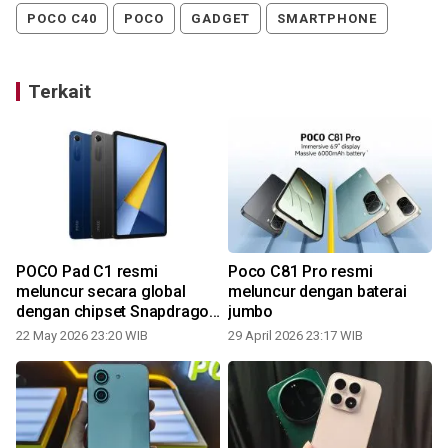
POCO C40
POCO
GADGET
SMARTPHONE
Terkait
POCO Pad C1 resmi
Poco C81 Pro resmi
meluncur secara global
meluncur dengan baterai
dengan chipset Snapdragon
jumbo
6s Gen 2
22 May 2026 23:20 WIB
29 April 2026 23:17 WIB