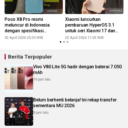
o
Poco X8 Pro resmi
Xiaomi luncurkan
meluncur di Indonesia
pembaruan HyperOS 3.1
dengan spesifikasi
untuk seri Xiaomi 17 dan
unggulan
Poco Pad
02 April 2026 20:35 WIB
02 April 2026 11:03 WIB
1
Berita Terpopuler
Vivo V80 Lite 5G hadir dengan baterai 7.050
mAh
19 jam lalu
Belum berhenti belanja! Ini rekap transfer
sementara MU 2026
9 jam lalu