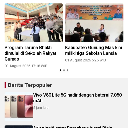
Program Taruna Bhakti
Kabupaten Gunung Mas kini
dimulai di Sekolah Rakyat
miliki tiga Sekolah Lansia
Gumas
01 August 2026 6:25 WIB
03 August 2026 17:18 WIB
2
Berita Terpopuler
Vivo V80 Lite 5G hadir dengan baterai 7.050
mAh
5 jam lalu