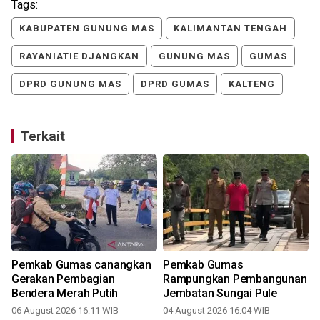
Tags:
KABUPATEN GUNUNG MAS
KALIMANTAN TENGAH
RAYANIATIE DJANGKAN
GUNUNG MAS
GUMAS
DPRD GUNUNG MAS
DPRD GUMAS
KALTENG
Terkait
Pemkab Gumas canangkan
Pemkab Gumas
Gerakan Pembagian
Rampungkan Pembangunan
Bendera Merah Putih
Jembatan Sungai Pule
06 August 2026 16:11 WIB
04 August 2026 16:04 WIB
3