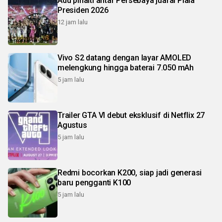
Adu pinalti antar Persebaya juarai Piala
Presiden 2026
12 jam lalu
Vivo S2 datang dengan layar AMOLED
melengkung hingga baterai 7.050 mAh
5 jam lalu
Trailer GTA VI debut eksklusif di Netflix 27
Agustus
5 jam lalu
Redmi bocorkan K200, siap jadi generasi
baru pengganti K100
5 jam lalu