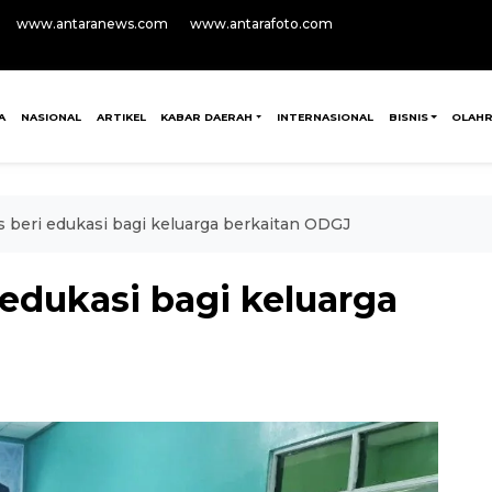
www.antaranews.com
www.antarafoto.com
A
NASIONAL
ARTIKEL
KABAR DAERAH
INTERNASIONAL
BISNIS
OLAH
 beri edukasi bagi keluarga berkaitan ODGJ
edukasi bagi keluarga