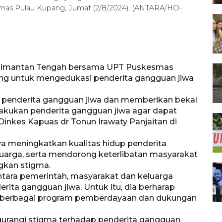
mas Pulau Kupang, Jumat (2/8/2024). (ANTARA/HO-
alimantan Tengah bersama UPT Puskesmas
ng untuk mengedukasi penderita gangguan jiwa
 penderita gangguan jiwa dan memberikan bekal
akukan penderita gangguan jiwa agar dapat
 Dinkes Kapuas dr Tonun Irawaty Panjaitan di
ya meningkatkan kualitas hidup penderita
arga, serta mendorong keterlibatan masyarakat
gkan stigma.
ntara pemerintah, masyarakat dan keluarga
ta gangguan jiwa. Untuk itu, dia berharap
uk berbagai program pemberdayaan dan dukungan
gurangi stigma terhadap penderita gangguan