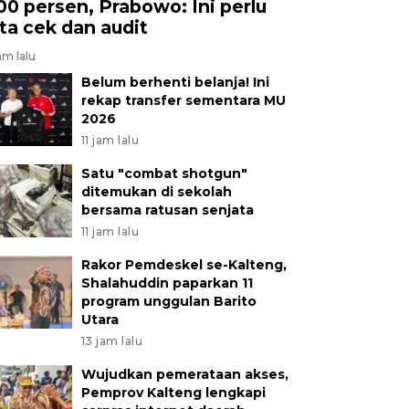
00 persen, Prabowo: Ini perlu
ita cek dan audit
jam lalu
Belum berhenti belanja! Ini
rekap transfer sementara MU
2026
11 jam lalu
Satu "combat shotgun"
ditemukan di sekolah
bersama ratusan senjata
11 jam lalu
Rakor Pemdeskel se-Kalteng,
Shalahuddin paparkan 11
program unggulan Barito
Utara
13 jam lalu
Wujudkan pemerataan akses,
Pemprov Kalteng lengkapi