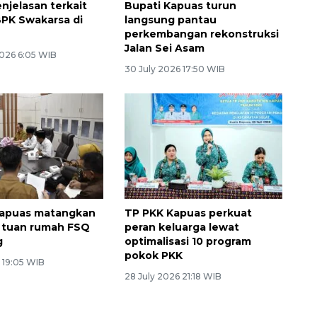
njelasan terkait
Bupati Kapuas turun
PK Swakarsa di
langsung pantau
perkembangan rekonstruksi
Jalan Sei Asam
026 6:05 WIB
30 July 2026 17:50 WIB
apuas matangkan
TP PKK Kapuas perkuat
 tuan rumah FSQ
peran keluarga lewat
g
optimalisasi 10 program
pokok PKK
 19:05 WIB
28 July 2026 21:18 WIB