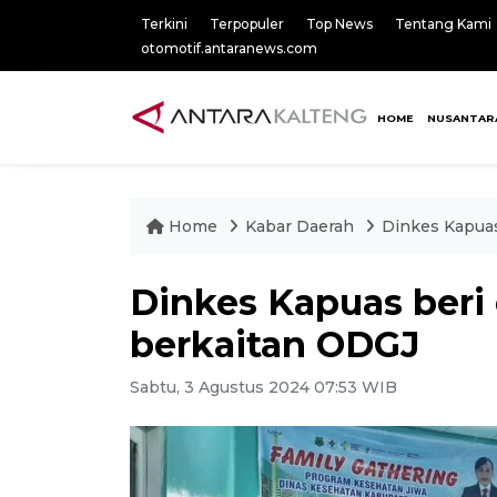
Terkini
Terpopuler
Top News
Tentang Kami
otomotif.antaranews.com
HOME
NUSANTAR
Home
Kabar Daerah
Dinkes Kapuas
Dinkes Kapuas beri 
berkaitan ODGJ
Sabtu, 3 Agustus 2024 07:53 WIB