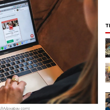
T
NTARA/pixabay.com)