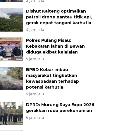
2 jam lalu
Dishut Kalteng optimalkan
patroli drone pantau titik api,
gerak cepat tangani karhutla
4 jam lalu
Polres Pulang Pisau:
Kebakaran lahan di Bawan
diduga akibat kelalaian
5 jam lalu
BPBD Kobar imbau
masyarakat tingkatkan
kewaspadaan terhadap
potensi karhutla
5 jam lalu
DPRD: Murung Raya Expo 2026
gerakkan roda perekonomian
6 jam lalu