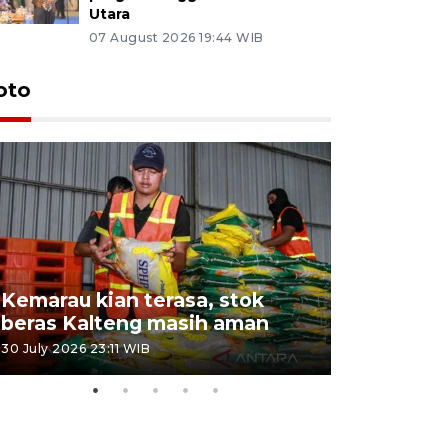
Utara
07 August 2026 19:44 WIB
oto
Kemarau kian terasa, stok
Pemadama
beras Kalteng masih aman
dan lahan
30 July 2026 23:11 WIB
30 July 2026 