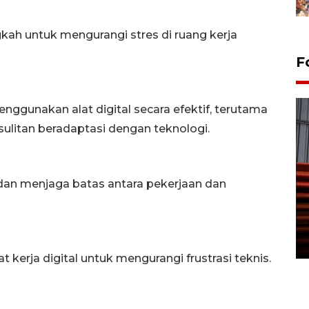
kah untuk mengurangi stres di ruang kerja
F
unakan alat digital secara efektif, terutama
ulitan beradaptasi dengan teknologi.
an menjaga batas antara pekerjaan dan
Prediksi puncak musim
kemarau di Kalimantan
Tengah
22 July 2026 17:18 WIB
erja digital untuk mengurangi frustrasi teknis.