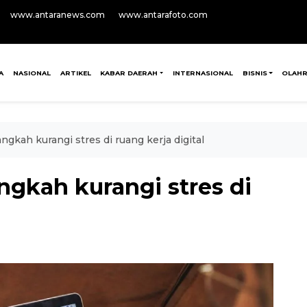
www.antaranews.com
www.antarafoto.com
A
NASIONAL
ARTIKEL
KABAR DAERAH
INTERNASIONAL
BISNIS
OLAH
ngkah kurangi stres di ruang kerja digital
ngkah kurangi stres di