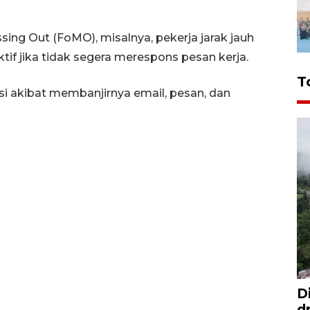
ssing Out (FoMO), misalnya, pekerja jarak jauh
if jika tidak segera merespons pesan kerja.
T
asi akibat membanjirnya email, pesan, dan
D
d