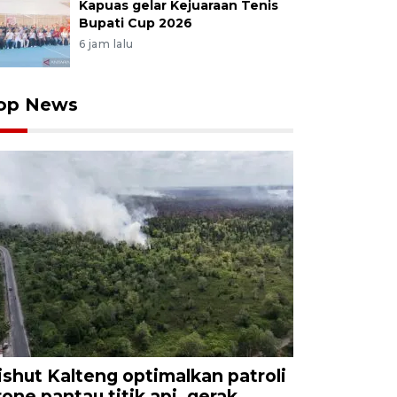
Kapuas gelar Kejuaraan Tenis
Bupati Cup 2026
6 jam lalu
op News
ishut Kalteng optimalkan patroli
rone pantau titik api, gerak