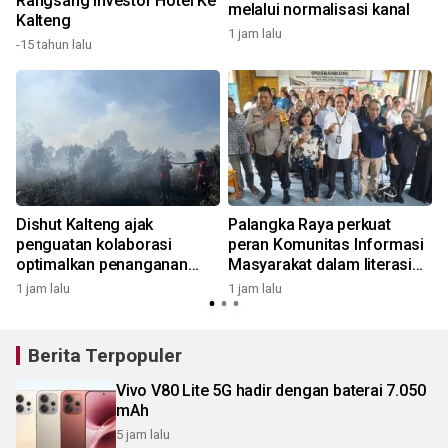
Rangsang Investor Hotel Ke
D
melalui normalisasi kanal
Kalteng
1 jam lalu
2
-15 tahun lalu
Dishut Kalteng ajak
Palangka Raya perkuat
penguatan kolaborasi
peran Komunitas Informasi
optimalkan penanganan
Masyarakat dalam literasi
3
karhutla
digital
1 jam lalu
1 jam lalu
Berita Terpopuler
Vivo V80 Lite 5G hadir dengan baterai 7.050
mAh
5 jam lalu