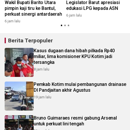
Wakil Bupati Barito Utara
Legislator Barut apresiasi
pimpin kaji tiru ke Bantul,
edukasi LPG kepada ASN
perkuat sinergi antardaerah
6 jam lalu
7
6 jam lalu
Berita Terpopuler
Kasus dugaan dana hibah pilkada Rp40
miliar, lima komisioner KPU Kotim jadi
tersangka
8 jam lalu
Pemkab Kotim mulai pembangunan drainase
DI Pandjaitan akhir Agustus
19 jam lalu
Bruno Guimaraes resmi gabung Arsenal
untuk perkuat lini tengah