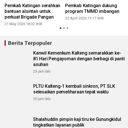
Pemkab Katingan serahkan
Pemkab Katingan dukung
bantuan alsintan untuk
program TMMD imbangan
perkuat Brigade Pangan
22 April 2026 15:17 WIB
0
21 May 2026 18:32 WIB
Berita Terpopuler
Kanwil Kemenkum Kalteng semarakkan ke-
81 Hari Pengayoman dengan berbagi di panti
asuhan
23 jam lalu
PLTU Kalteng-1 kembali sinkron, PT SLK
selesaikan pemeliharaan tepat waktu
20 jam lalu
Shalahuddin pimpin kaji tiru ke Gunungkidul
tingkatkan layanan publik