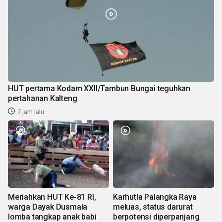
HUT pertama Kodam XXII/Tambun Bungai teguhkan
pertahanan Kalteng
7 jam lalu
Meriahkan HUT Ke-81 RI,
Karhutla Palangka Raya
warga Dayak Dusmala
meluas, status darurat
lomba tangkap anak babi
berpotensi diperpanjang