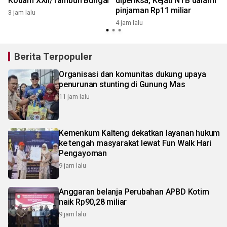
Kodam XXII/Tambun Bungai
diperiksa, Kejati NTB dalami
pinjaman Rp11 miliar
3 jam lalu
5
4 jam lalu
Berita Terpopuler
Organisasi dan komunitas dukung upaya
penurunan stunting di Gunung Mas
11 jam lalu
Kemenkum Kalteng dekatkan layanan hukum
ke tengah masyarakat lewat Fun Walk Hari
Pengayoman
9 jam lalu
Anggaran belanja Perubahan APBD Kotim
naik Rp90,28 miliar
9 jam lalu