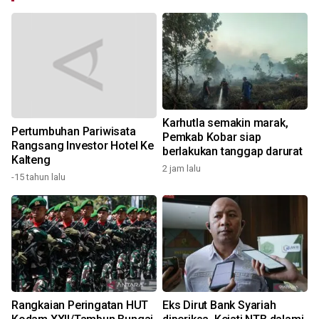
Karhutla semakin marak,
Pertumbuhan Pariwisata
Pemkab Kobar siap
Rangsang Investor Hotel Ke
berlakukan tanggap darurat
Kalteng
2 jam lalu
4
-15 tahun lalu
Rangkaian Peringatan HUT
Eks Dirut Bank Syariah