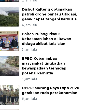
2 jam lalu
Dishut Kalteng optimalkan
patroli drone pantau titik api,
gerak cepat tangani karhutla
4 jam lalu
Polres Pulang Pisau:
Kebakaran lahan di Bawan
diduga akibat kelalaian
5 jam lalu
BPBD Kobar imbau
masyarakat tingkatkan
kewaspadaan terhadap
potensi karhutla
5 jam lalu
DPRD: Murung Raya Expo 2026
gerakkan roda perekonomian
6 jam lalu