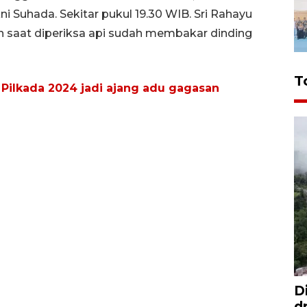
i Suhada. Sekitar pukul 19.30 WIB. Sri Rahayu
n saat diperiksa api sudah membakar dinding
T
 Pilkada 2024 jadi ajang adu gagasan
D
d