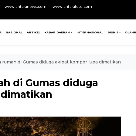
www.antaranews.com
www.antarafoto.com
A
NASIONAL
ARTIKEL
KABAR DAERAH
INTERNASIONAL
BISNIS
OLAH
 rumah di Gumas diduga akibat kompor lupa dimatikan
ah di Gumas diduga
 dimatikan