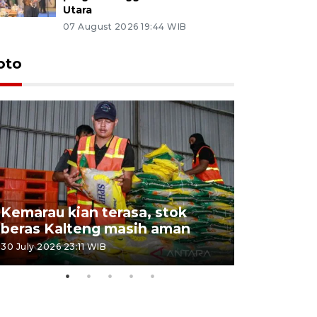
Utara
07 August 2026 19:44 WIB
oto
Kemarau kian terasa, stok
Pemadama
beras Kalteng masih aman
dan lahan
30 July 2026 23:11 WIB
30 July 2026 