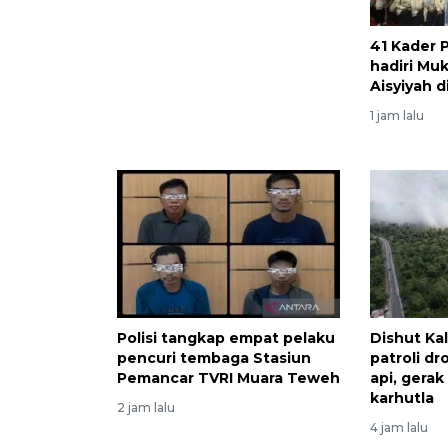
41 Kader
hadiri Mu
Aisyiyah d
1 jam lalu
Polisi tangkap empat pelaku
Dishut Ka
pencuri tembaga Stasiun
patroli dr
Pemancar TVRI Muara Teweh
api, gerak
karhutla
2 jam lalu
4 jam lalu