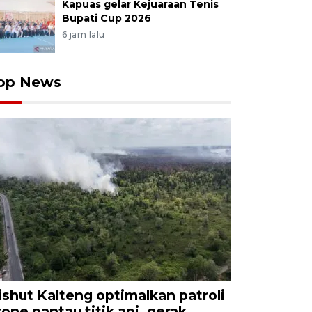
Kapuas gelar Kejuaraan Tenis
Bupati Cup 2026
6 jam lalu
op News
ishut Kalteng optimalkan patroli
rone pantau titik api, gerak