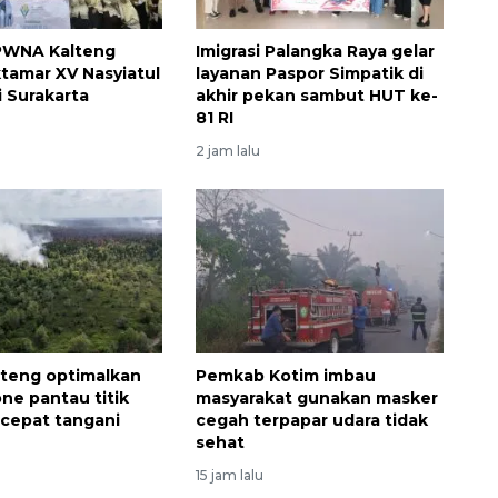
 PWNA Kalteng
Imigrasi Palangka Raya gelar
ktamar XV Nasyiatul
layanan Paspor Simpatik di
i Surakarta
akhir pekan sambut HUT ke-
81 RI
2 jam lalu
lteng optimalkan
Pemkab Kotim imbau
one pantau titik
masyarakat gunakan masker
 cepat tangani
cegah terpapar udara tidak
sehat
15 jam lalu