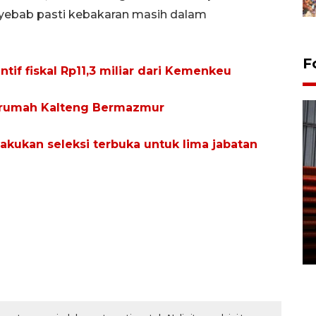
nyebab pasti kebakaran masih dalam
F
if fiskal Rp11,3 miliar dari Kemenkeu
n rumah Kalteng Bermazmur
ukan seleksi terbuka untuk lima jabatan
Prediksi puncak musim
kemarau di Kalimantan
Tengah
22 July 2026 17:18 WIB