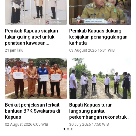
Pemkab Kapuas siapkan
Pemkab Kapuas dukung
tukar guling aset untuk
kebijakan penanggulangan
penataan kawasan
karhutla
perkantoran
21 jam lalu
03 August 2026 16:31 WIB
3
Berikut penjelasan terkait
Bupati Kapuas turun
bantuan BPK Swakarsa di
langsung pantau
Kapuas
perkembangan rekonstruksi
Jalan Sei Asam
02 August 2026 6:05 WIB
30 July 2026 17:50 WIB
2