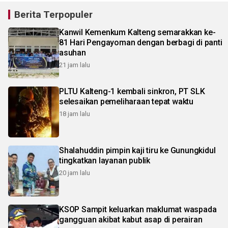
Berita Terpopuler
Kanwil Kemenkum Kalteng semarakkan ke-
81 Hari Pengayoman dengan berbagi di panti
asuhan
21 jam lalu
PLTU Kalteng-1 kembali sinkron, PT SLK
selesaikan pemeliharaan tepat waktu
18 jam lalu
Shalahuddin pimpin kaji tiru ke Gunungkidul
tingkatkan layanan publik
20 jam lalu
KSOP Sampit keluarkan maklumat waspada
gangguan akibat kabut asap di perairan