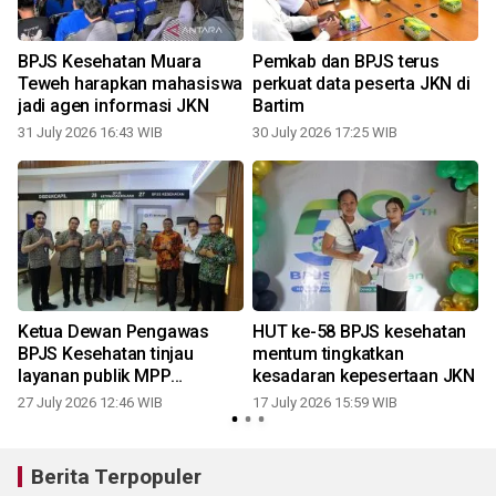
BPJS Kesehatan Muara
Pemkab dan BPJS terus
Teweh harapkan mahasiswa
perkuat data peserta JKN di
jadi agen informasi JKN
Bartim
31 July 2026 16:43 WIB
30 July 2026 17:25 WIB
1
Ketua Dewan Pengawas
HUT ke-58 BPJS kesehatan
a
BPJS Kesehatan tinjau
mentum tingkatkan
layanan publik MPP
kesadaran kepesertaan JKN
Palangka Raya
27 July 2026 12:46 WIB
17 July 2026 15:59 WIB
Berita Terpopuler