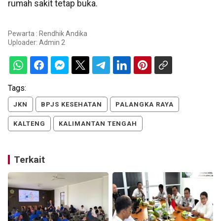
rumah sakit tetap buka.
Pewarta : Rendhik Andika
Uploader:
Admin 2
Tags:
JKN
BPJS KESEHATAN
PALANGKA RAYA
KALTENG
KALIMANTAN TENGAH
Terkait