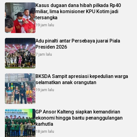
Kasus dugaan dana hibah pilkada Rp40
miliar, lima komisioner KPU Kotim jadi
tersangka
19 jam lalu
Adu pinalti antar Persebaya juarai Piala
Presiden 2026
7 jam lalu
BKSDA Sampit apresiasi kepedulian warga
selamatkan anak orangutan
19 jam lalu
GP Ansor Kalteng siapkan kemandirian
ekonomi hingga bantu penanggulangan
karhutla
18 jam lalu