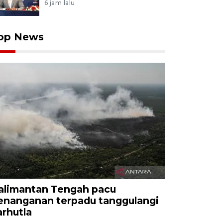
6 jam lalu
op News
alimantan Tengah pacu
enanganan terpadu tanggulangi
arhutla