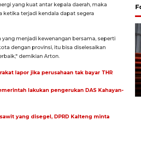
rgi yang kuat antar kepala daerah, maka
F
a ketika terjadi kendala dapat segera
n yang menjadi kewenangan bersama, seperti
ta dengan provinsi, itu bisa diselesaikan
rbaik," demikian Arton.
Prediksi puncak musim
kemarau di Kalimantan
akat lapor jika perusahaan tak bayar THR
Tengah
22 July 2026 17:18 WIB
pemerintah lakukan pengerukan DAS Kahayan-
 sawit yang disegel, DPRD Kalteng minta