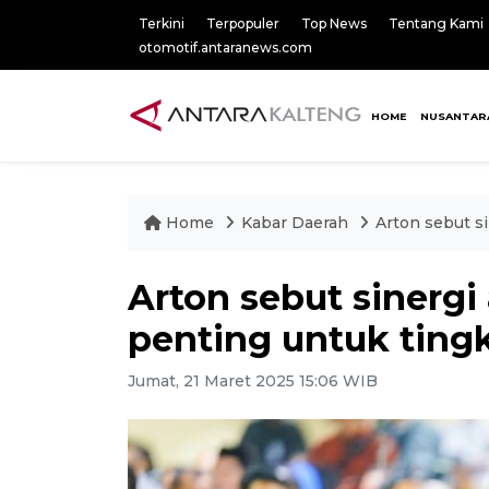
Terkini
Terpopuler
Top News
Tentang Kami
otomotif.antaranews.com
HOME
NUSANTAR
Home
Kabar Daerah
Arton sebut s
Arton sebut sinergi
penting untuk tingk
Jumat, 21 Maret 2025 15:06 WIB