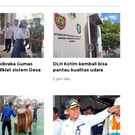
kibraka Gumas
DLH Kotim kembali bisa
diklat sistem Desa
pantau kualitas udara
5 jam lalu
u