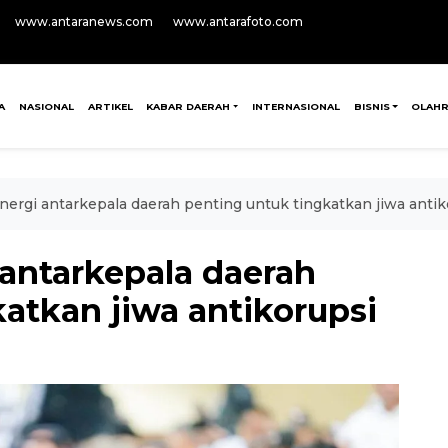
www.antaranews.com
www.antarafoto.com
A
NASIONAL
ARTIKEL
KABAR DAERAH
INTERNASIONAL
BISNIS
OLAH
inergi antarkepala daerah penting untuk tingkatkan jiwa antik
 antarkepala daerah
atkan jiwa antikorupsi