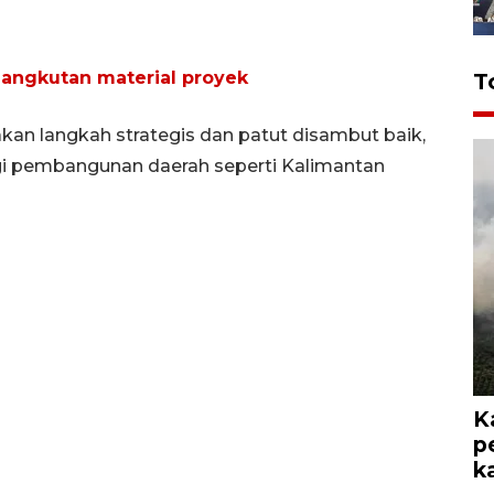
 angkutan material proyek
T
akan langkah strategis dan patut disambut baik,
agi pembangunan daerah seperti Kalimantan
K
p
k