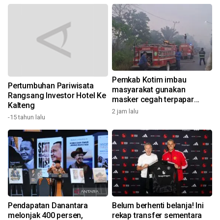
Pemkab Kotim imbau
Pertumbuhan Pariwisata
masyarakat gunakan
Rangsang Investor Hotel Ke
masker cegah terpapar
1
Kalteng
udara tidak sehat
2 jam lalu
-15 tahun lalu
Pendapatan Danantara
Belum berhenti belanja! Ini
melonjak 400 persen,
rekap transfer sementara