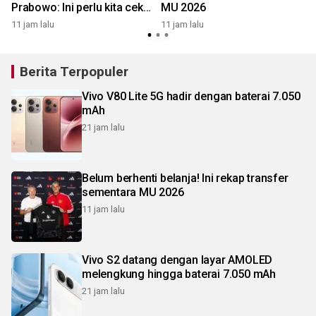
Prabowo: Ini perlu kita cek
MU 2026
1
dan audit
11 jam lalu
11 jam lalu
Berita Terpopuler
Vivo V80 Lite 5G hadir dengan baterai 7.050
mAh
21 jam lalu
Belum berhenti belanja! Ini rekap transfer
sementara MU 2026
11 jam lalu
Vivo S2 datang dengan layar AMOLED
melengkung hingga baterai 7.050 mAh
21 jam lalu