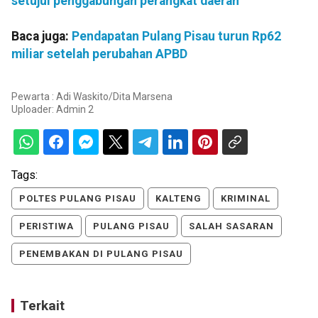
setujui penggabungan perangkat daerah
Baca juga:
Pendapatan Pulang Pisau turun Rp62
miliar setelah perubahan APBD
Pewarta : Adi Waskito/Dita Marsena
Uploader:
Admin 2
Tags:
POLTES PULANG PISAU
KALTENG
KRIMINAL
PERISTIWA
PULANG PISAU
SALAH SASARAN
PENEMBAKAN DI PULANG PISAU
Terkait