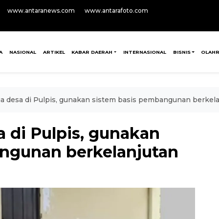
www.antaranews.com
www.antarafoto.com
A
NASIONAL
ARTIKEL
KABAR DAERAH
INTERNASIONAL
BISNIS
OLAH
 desa di Pulpis, gunakan sistem basis pembangunan berkel
 di Pulpis, gunakan
ngunan berkelanjutan