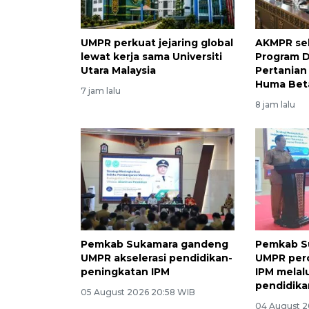
UMPR perkuat jejaring global
AKMPR se
lewat kerja sama Universiti
Program D
Utara Malaysia
Pertanian
Huma Bet
7 jam lalu
8 jam lalu
Pemkab Sukamara gandeng
Pemkab S
UMPR akselerasi pendidikan-
UMPR per
peningkatan IPM
IPM melal
pendidika
05 August 2026 20:58 WIB
04 August 2