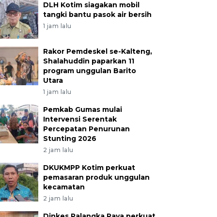
DLH Kotim siagakan mobil
tangki bantu pasok air bersih
1 jam lalu
Rakor Pemdeskel se-Kalteng,
Shalahuddin paparkan 11
program unggulan Barito
Utara
1 jam lalu
Pemkab Gumas mulai
Intervensi Serentak
Percepatan Penurunan
Stunting 2026
2 jam lalu
DKUKMPP Kotim perkuat
pemasaran produk unggulan
kecamatan
2 jam lalu
Dinkes Palangka Raya perkuat