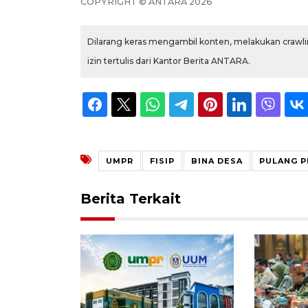
COPYRIGHT ©
ANTARA
2026
Dilarang keras mengambil konten, melakukan crawlin
izin tertulis dari Kantor Berita ANTARA.
UMPR
FISIP
BINA DESA
PULANG P
Berita Terkait