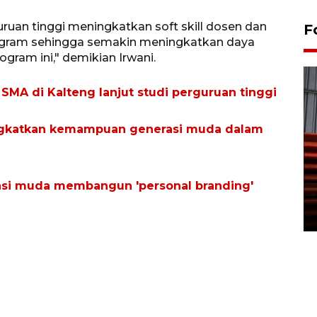
uruan tinggi meningkatkan soft skill dosen dan
F
ogram sehingga semakin meningkatkan daya
ogram ini," demikian Irwani.
SMA di Kalteng lanjut studi perguruan tinggi
gkatkan kemampuan generasi muda dalam
Prediksi puncak musim
kemarau di Kalimantan
asi muda membangun 'personal branding'
Tengah
22 July 2026 17:18 WIB