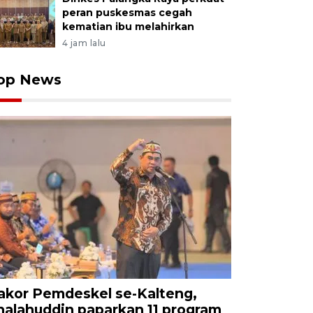
peran puskesmas cegah
kematian ibu melahirkan
4 jam lalu
op News
akor Pemdeskel se-Kalteng,
halahuddin paparkan 11 program