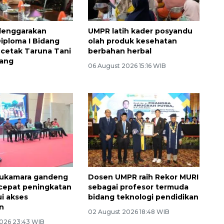
lenggarakan
UMPR latih kader posyandu
iploma I Bidang
olah produk kesehatan
 cetak Taruna Tani
berbahan herbal
ang
06 August 2026 15:16 WIB
ukamara gandeng
Dosen UMPR raih Rekor MURI
cepat peningkatan
sebagai profesor termuda
ui akses
bidang teknologi pendidikan
n
02 August 2026 18:48 WIB
026 23:43 WIB