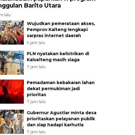
nggulan Barito Utara
am lalu
Wujudkan pemerataan akses,
Pemprov Kalteng lengkapi
sarpras internet daerah
5 jam lalu
PLN nyatakan kelistrikan di
Kalselteng masih siaga
7 jam lalu
Pemadaman kebakaran lahan
dekat permukiman jadi
prioritas
7 jam lalu
Gubernur Agustiar minta desa
prioritaskan pelayanan publik
dan siap hadapi karhutla
7 jam lalu