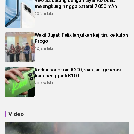
Vivo S2 datang dengan layar AMOLED
melengkung hingga baterai 7.050 mAh
20 jam lalu
Wakil Bupati Felix lanjutkan kaji tiru ke Kulon
Progo
12 jam lalu
Redmi bocorkan K200, siap jadi generasi
baru pengganti K100
20 jam lalu
Video