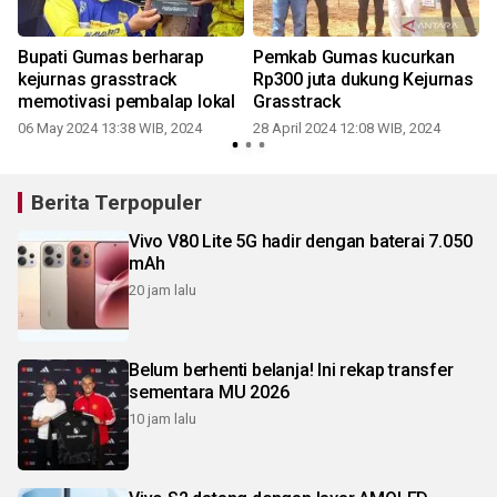
Bupati Gumas berharap
Pemkab Gumas kucurkan
kejurnas grasstrack
Rp300 juta dukung Kejurnas
memotivasi pembalap lokal
Grasstrack
06 May 2024 13:38 WIB, 2024
28 April 2024 12:08 WIB, 2024
2
Berita Terpopuler
Vivo V80 Lite 5G hadir dengan baterai 7.050
mAh
20 jam lalu
Belum berhenti belanja! Ini rekap transfer
sementara MU 2026
10 jam lalu