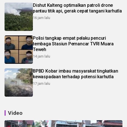
Dishut Kalteng optimalkan patroli drone
pantau titik api, gerak cepat tangani karhutla
16 jam lalu
Polisi tangkap empat pelaku pencuri
tembaga Stasiun Pemancar TVRI Muara
Teweh
14 jam lalu
BPBD Kobar imbau masyarakat tingkatkan
kewaspadaan terhadap potensi karhutla
17 jam lalu
Video