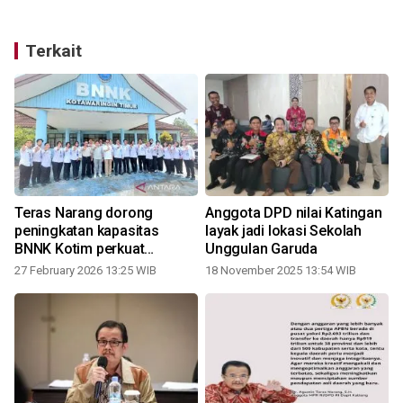
Terkait
Teras Narang dorong
Anggota DPD nilai Katingan
peningkatan kapasitas
layak jadi lokasi Sekolah
BNNK Kotim perkuat
Unggulan Garuda
pemberantasan narkoba
27 February 2026 13:25 WIB
18 November 2025 13:54 WIB